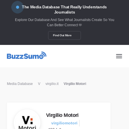
The Media Database That Really Understands
Journalists
Explore Our Database And See What Journalists Create So You
Can Better Connect 🫶
Find Out More
Media Database
V
virgilio.it
Virgilio Motori
Virgilio Motori
virgiliomotori