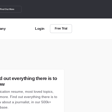
Find Out More
any
Login
Free Trial
t Us
out more about BuzzSumo
act Us
can we help?
d out everything there is to
ow
ication resume, most loved topics,
more. Find out everything there is to
 about a journalist, in our 500k+
base.