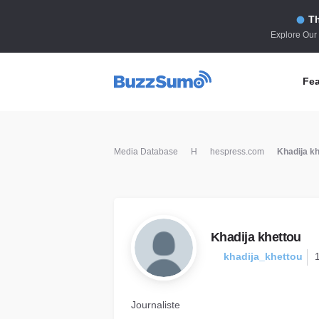
Th
Explore Our
Fea
Co
Media Database
H
hespress.com
Khadija k
Id
Co
In
Fi
Khadija khettou
Id
khadija_khettou
Mo
Tr
Journaliste