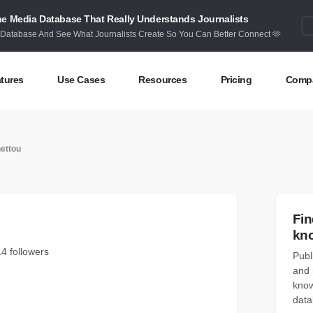
e Media Database That Really Understands Journalists
 Database And See What Journalists Create So You Can Better Connect 🫶
tures
Use Cases
Resources
Pricing
Comp
ntent Discovery
Competitor Intelligence
Blog
Abou
hettou
eas at your fingertips
Benchmark your performance
Latest data stories and insights
Find 
ntent Research
Content Strategy
Research
Cont
dex billions of articles and posts
Create compelling content
In-depth research and insights
How 
Fin
nd Influencers
Crisis Alerting
Webinars
kn
entify the right influencers
Protect your brand
Live expert advice
14 followers
Publ
and 
nitoring
Digital PR
Case Studies
know
ack what’s happening online
Share with the people that matter
How BuzzSumo helps
data
customers level-up