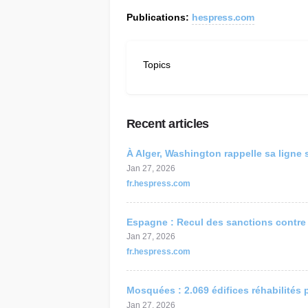
C
Publications:
hespress.com
Re
AP
Topics
Au
Recent articles
À Alger, Washington rappelle sa ligne 
Jan 27, 2026
fr.hespress.com
Espagne : Recul des sanctions contre
Jan 27, 2026
fr.hespress.com
Mosquées : 2.069 édifices réhabilités 
Jan 27, 2026