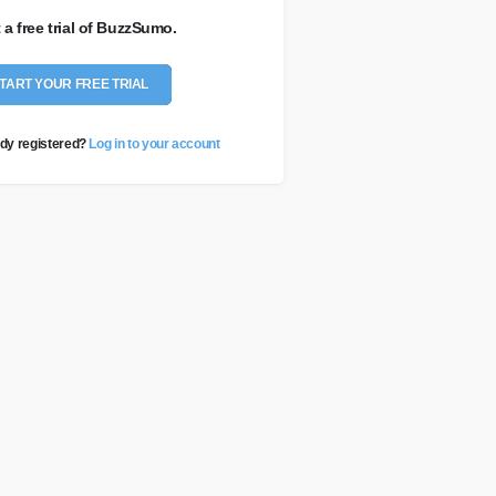
t a free trial of BuzzSumo.
TART YOUR FREE TRIAL
dy registered?
Log in to your account